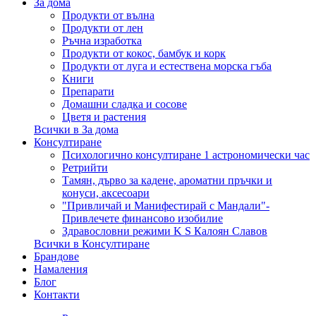
За дома
Продукти от вълна
Продукти от лен
Ръчна изработка
Продукти от кокос, бамбук и корк
Продукти от луга и естествена морска гъба
Книги
Препарати
Домашни сладка и сосове
Цветя и растения
Всички в За дома
Консултиране
Психологично консултиране 1 астрономически час
Ретрийти
Тамян, дърво за кадене, ароматни пръчки и
конуси, аксесоари
"Привличай и Манифестирай с Мандали"-
Привлечете финансово изобилие
Здравословни режими K S Калоян Славов
Всички в Консултиране
Брандове
Намаления
Блог
Контакти