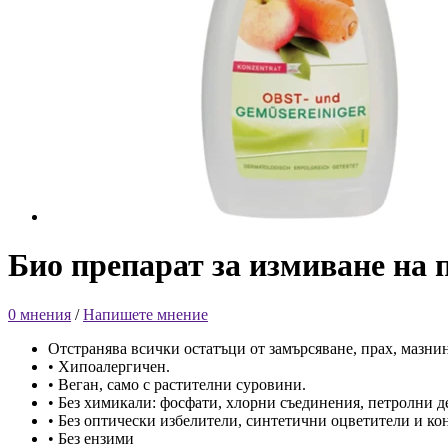
Био препарат за измиване на 
0 мнения
/
Напишете мнение
Отстранява всички остатъци от замърсяване, прах, мазни
• Хипоалергичен.
• Веган, само с растителни суровини.
• Без химикали: фосфати, хлорни съединения, петролни 
• Без оптически избелители, синтетични оцветители и ко
• Без ензими