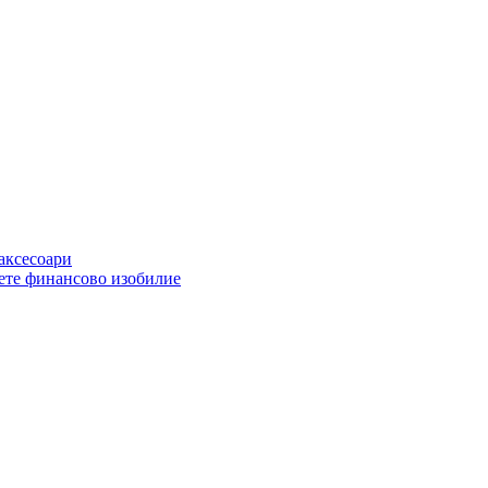
 аксесоари
ете финансово изобилие