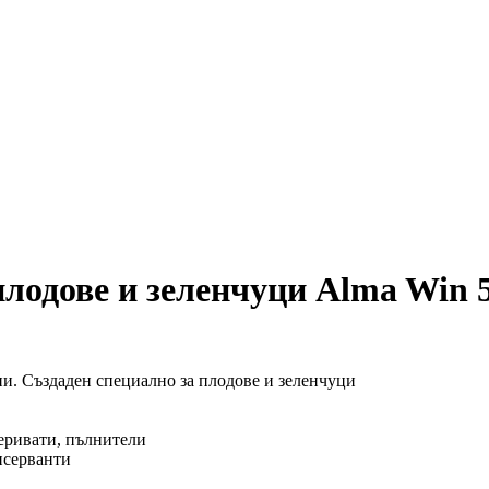
плодове и зеленчуци Alma Win 
ни. Създаден специално за плодове и зеленчуци
деривати, пълнители
нсерванти