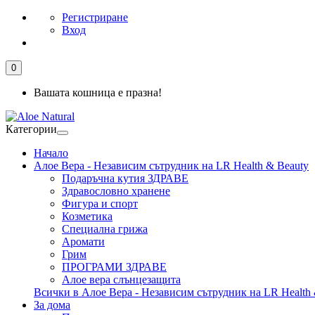
Регистриране
Вход
0
Вашата кошница е празна!
Категории
Начало
Алое Вера - Независим сътрудник на LR Health & Beauty
Подаръчна кутия ЗДРАВЕ
Здравословно хранене
Фигура и спорт
Козметика
Специална грижа
Аромати
Грим
ПРОГРАМИ ЗДРАВЕ
Алое вера слънцезащита
Всички в Алое Вера - Независим сътрудник на LR Health 
За дома