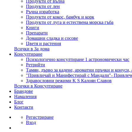
Продукти от вълна
Продукти от лен
Ръчна изработка
Продукти от кокос, бамбук и корк
Продукти от луга и естествена морска гъба
Книги
Препарати
Домашни сладка и сосове
Цветя и растения
Всички в За дома
Консултиране
Психологично консултиране 1 астрономически час
Ретрийти
Тамян, дърво за кадене, ароматни пръчки и конуси,
"Привличай и Манифестирай с Мандали"- Привлеч
Здравословни режими K S Калоян Славов
Всички в Консултиране
Брандове
Намаления
Блог
Контакти
Регистриране
Вход