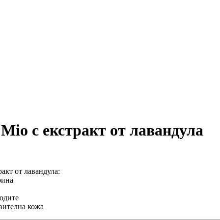
 Mio с екстракт от лавандула
ракт от лавандула:
рина
ходите
твителна кожа