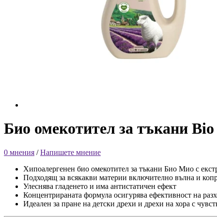
Био омекотител за тъкани Bio
0 мнения
/
Напишете мнение
Хипоалергенен био омекотител за тъкани Био Мио с екст
Подходящ за всякакви материи включително вълна и коп
Улеснява гладенето и има антистатичен ефект
Концентрираната формула осигурява ефективност на раз
Идеален за пране на детски дрехи и дрехи на хора с чувс