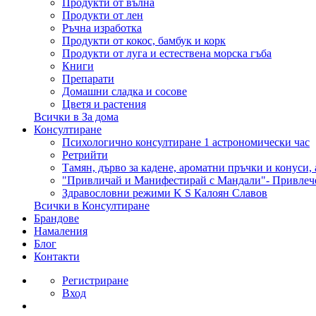
Продукти от вълна
Продукти от лен
Ръчна изработка
Продукти от кокос, бамбук и корк
Продукти от луга и естествена морска гъба
Книги
Препарати
Домашни сладка и сосове
Цветя и растения
Всички в За дома
Консултиране
Психологично консултиране 1 астрономически час
Ретрийти
Тамян, дърво за кадене, ароматни пръчки и конуси,
"Привличай и Манифестирай с Мандали"- Привлеч
Здравословни режими K S Калоян Славов
Всички в Консултиране
Брандове
Намаления
Блог
Контакти
Регистриране
Вход