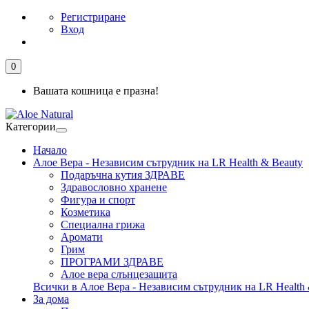
Регистриране
Вход
0
Вашата кошница е празна!
Категории
Начало
Алое Вера - Независим сътрудник на LR Health & Beauty
Подаръчна кутия ЗДРАВЕ
Здравословно хранене
Фигура и спорт
Козметика
Специална грижа
Аромати
Грим
ПРОГРАМИ ЗДРАВЕ
Алое вера слънцезащита
Всички в Алое Вера - Независим сътрудник на LR Health 
За дома