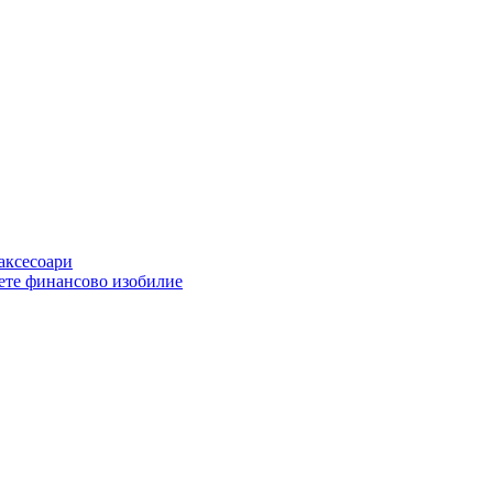
 аксесоари
ете финансово изобилие