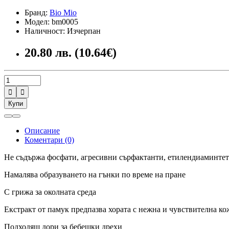
Бранд:
Bio Mio
Модел: bm0005
Наличност: Изчерпан
20.80 лв. (10.64€)


Купи
Описание
Коментари (0)
Не съдържа фосфати, агресивни сърфактанти, етилендиаминтет
Намалява образуването на гънки по време на пране
С грижа за околната среда
Екстракт от памук предпазва хората с нежна и чувствителна ко
Подходящ дори за бебешки дрехи