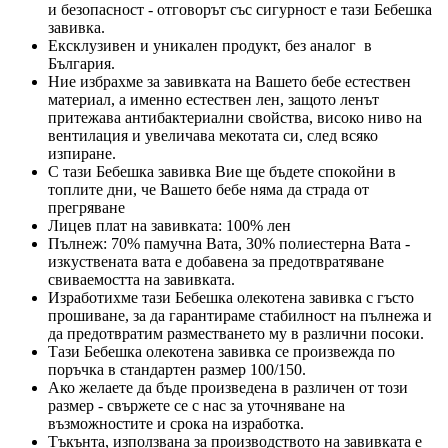
и безопасност - отговорът със сигурност е тази Бебешка
завивка.
Ексклузивен и уникален продукт, без аналог в
България.
Ние избрахме за завивката на Вашето бебе естествен
материал, а именно естествен лен, защото ленът
притежава антибактериални свойства, високо ниво на
вентилация и увеличава мекотата си, след всяко
изпиране.
С тази Бебешка завивка Вие ще бъдете спокойни в
топлите дни, че Вашето бебе няма да страда от
прегряване
Лицев плат на завивката: 100% лен
Пълнеж: 70% памучна Вата, 30% полиестерна Вата -
изкуствената вата е добавена за предотвратяване
свиваемостта на завивката.
Изработихме тази Бебешка олекотена завивка с гъсто
прошиване, за да гарантираме стабилност на пълнежа и
да предотвратим разместването му в различни посоки.
Тази Бебешка олекотена завивка се произвежда по
поръчка в стандартен размер 100/150.
Ако желаете да бъде произведена в различен от този
размер - свържете се с нас за уточняване на
възможностите и срока на изработка.
Тъкънта, използвана за производството на завивката е