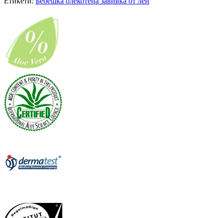
Етикети:
Бебешка олекотена завивка от лен