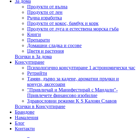
За дома
Продукти от вълна
Продукти от лен
Ръчна изработка
Продукти от кокос, бамбук и корк
Продукти от луга и естествена морска гъба
Книги
Препарати
Домашни сладка и сосове
Цветя и растения
Всички в За дома
Консултиране
Психологично консултиране 1 астрономически час
Ретрийти
Тамян, дърво за кадене, ароматни пръчки и
конуси, аксесоари
"Привличай и Манифестирай с Мандали"-
Привлечете финансово изобилие
Здравословни режими K S Калоян Славов
Всички в Консултиране
Брандове
Намаления
Блог
Контакти