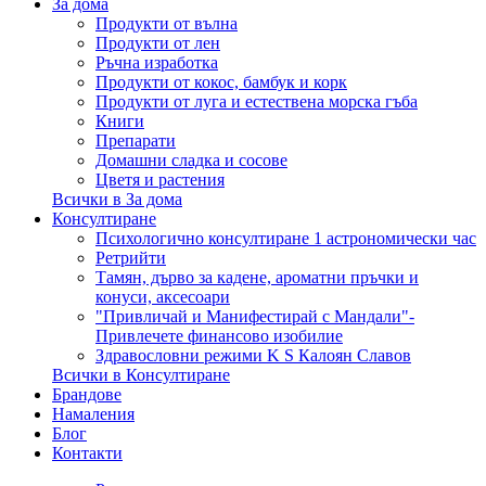
За дома
Продукти от вълна
Продукти от лен
Ръчна изработка
Продукти от кокос, бамбук и корк
Продукти от луга и естествена морска гъба
Книги
Препарати
Домашни сладка и сосове
Цветя и растения
Всички в За дома
Консултиране
Психологично консултиране 1 астрономически час
Ретрийти
Тамян, дърво за кадене, ароматни пръчки и
конуси, аксесоари
"Привличай и Манифестирай с Мандали"-
Привлечете финансово изобилие
Здравословни режими K S Калоян Славов
Всички в Консултиране
Брандове
Намаления
Блог
Контакти