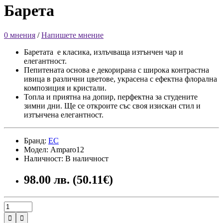
Барета
0 мнения
/
Напишете мнение
Баретата е класика, излъчваща изтънчен чар и
елегантност.
Пепитената основа е декорирана с широка контрастна
ивица в различни цветове, украсена с ефектна флорална
композиция и кристали.
Топла и приятна на допир, перфектна за студените
зимни дни. Ще се откроите със своя изискан стил и
изтънчена елегантност.
Бранд:
ЕС
Модел: Amparo12
Наличност: В наличност
98.00 лв. (50.11€)

