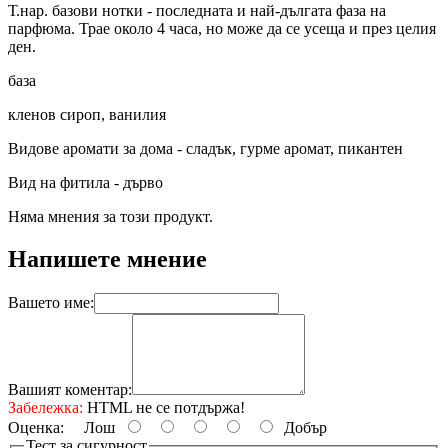
Т.нар. базови нотки - последната и най-дългата фаза на
парфюма. Трае около 4 часа, но може да се усеща и през целия
ден.
база
кленов сироп, ванилия
Видове аромати за дома - сладък, гурме аромат, пикантен
Вид на фитила - дърво
Няма мнения за този продукт.
Напишете мнение
Вашето име:
Вашият коментар:
Забележка:
HTML не се потдържа!
Оценка:
Лош
Добър
Тест за сигурност