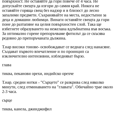
повърхност. Не оставяйте да гори повече от 4 часа. Не
допускайте свещта да изгори до самия край. Никога не
оставяйте горяща свещ без надзор и в близост до лесно
запалими предмети. Съхранявайте на места, недостъпни за
деца и домашни любимци. Винаги оставяйте свещта да гори
поне до разтапяне на целия повърхностен слой. Така ще
избегнете образуването на нежелана вдлъбнатина във восъка.
За оптимално горене препоръчваме фитилът да се скъсява
редовно до препоръчаната дължина.
Т.нар високи тонове- освобождават се веднага след нанасяне.
Създават първото впечатление и по проинцип са
изключително интензивни, избледняват бързо.
глава
тиква, пеканови орехи, индийско орехче
Т.нар. средни нотки - "Сърцето" се разкрива след няколко
минути, след отминаването на "главата". Обичайно трае около
2-3 часа.
сърце
тиква, канела, джинджифил