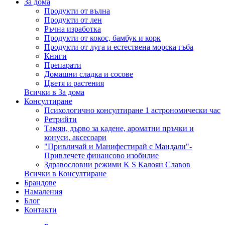
За дома
Продукти от вълна
Продукти от лен
Ръчна изработка
Продукти от кокос, бамбук и корк
Продукти от луга и естествена морска гъба
Книги
Препарати
Домашни сладка и сосове
Цветя и растения
Всички в За дома
Консултиране
Психологично консултиране 1 астрономически час
Ретрийти
Тамян, дърво за кадене, ароматни пръчки и
конуси, аксесоари
"Привличай и Манифестирай с Мандали"-
Привлечете финансово изобилие
Здравословни режими K S Калоян Славов
Всички в Консултиране
Брандове
Намаления
Блог
Контакти