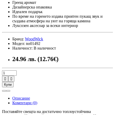
Греещ аромат
Дизайнерска опаковка
Идеален подарък
По време на горенето издава приятен пукащ звук и
създава атмосфера на уют на горяща камина
Луксозен аксесоар за всеки интериор
Бранд:
WoodWick
Модел: no01492
Наличност: В наличност
24.96 лв. (12.76€)


Купи
Описание
Коментари (0)
Поставяйте свещта на достатъчно топлоустойчива