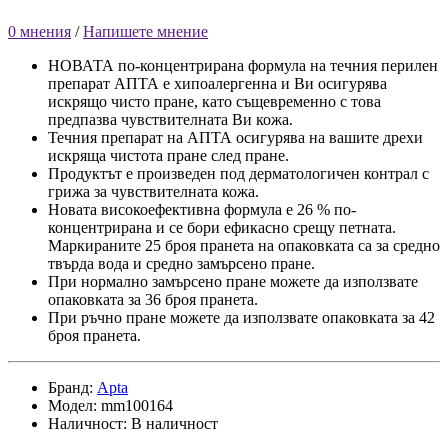
0 мнения
/
Напишете мнение
НОВАТА по-концентрирана формула на течния перилен
препарат АПТА е хипоалергенна и Ви осигурява
искрящо чисто пране, като същевременно с това
предпазва чувствителната Ви кожа.
Течния препарат на АПТА осигурява на вашите дрехи
искряща чистота пране след пране.
Продуктът е произведен под дерматологичен контрал с
грижа за чувствителната кожа.
Новата високоефективна формула е 26 % по-
концентрирана и се бори ефикасно срещу петната.
Маркираните 25 броя пранета на опаковката са за средно
твърда вода и средно замърсено пране.
При нормално замърсено пране можете да използвате
опаковката за 36 броя пранета.
При ръчно пране можете да използвате опаковката за 42
броя пранета.
Бранд:
Apta
Модел: mm100164
Наличност: В наличност