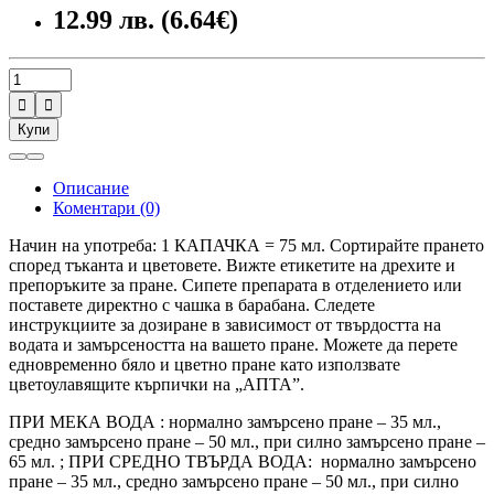
12.99 лв. (6.64€)


Купи
Описание
Коментари (0)
Начин на употреба: 1 КАПАЧКА = 75 мл. Сортирайте прането
според тъканта и цветовете. Вижте етикетите на дрехите и
препоръките за пране. Сипете препарата в отделението или
поставете директно с чашка в барабана. Следете
инструкциите за дозиране в зависимост от твърдостта на
водата и замърсеността на вашето пране. Можете да перете
едновременно бяло и цветно пране като използвате
цветоулавящите кърпички на „АПТА”.
ПРИ МЕКА ВОДА : нормално замърсено пране – 35 мл.,
средно замърсено пране – 50 мл., при силно замърсено пране –
65 мл. ; ПРИ СРЕДНО ТВЪРДА ВОДА: нормално замърсено
пране – 35 мл., средно замърсено пране – 50 мл., при силно