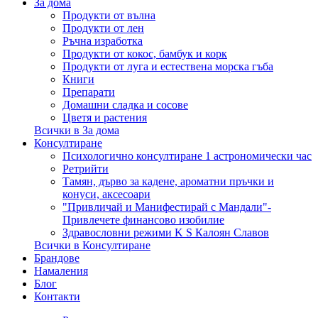
За дома
Продукти от вълна
Продукти от лен
Ръчна изработка
Продукти от кокос, бамбук и корк
Продукти от луга и естествена морска гъба
Книги
Препарати
Домашни сладка и сосове
Цветя и растения
Всички в За дома
Консултиране
Психологично консултиране 1 астрономически час
Ретрийти
Тамян, дърво за кадене, ароматни пръчки и
конуси, аксесоари
"Привличай и Манифестирай с Мандали"-
Привлечете финансово изобилие
Здравословни режими K S Калоян Славов
Всички в Консултиране
Брандове
Намаления
Блог
Контакти