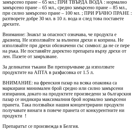
замърсено пране – 65 мл.; ПРИ ТВЪРДА ВОДА : нормално
замърсено пране – 65 мл., средно замърсено пране – 85 мл.,
при силно замърсено пране – 100 мл. ; ПРИ РЪЧНО ПРАНЕ :
разтворете добре 30 мл. в 10 л. вода и след това поставете
дрехите.
Внимание: Знакът за опасност означава, че продукта е
дразнещ. Не използвайте за вълнени дрехи и коприна. Не
използвайте при дрехи обозначени със символ: да не се пере
на ръка. Не поставяйте директно препарата върху дрехи от
лен. Пазете от замръзване.
За деликатни тъкани Ви препоръчваме да използвате
продуктите на АПТА в разфасовка от 1.5 л.
ВНИМАНИЕ: на френския пазар на всяка опаковка са
маркирани минимален брой средно или силно замърсени
изпирания, докато на продуктите произведени за българския
пазар се индикира максималния брой нормално замърсени
пранета. Така ползвайки нашия концентрирани продукти
получавате винаги в повече пранета от конкурентните ни
продукти !
Препаратът се произвежда в Белгия.