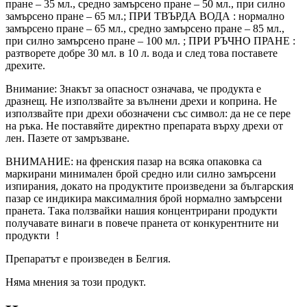
пране – 35 мл., средно замърсено пране – 50 мл., при силно
замърсено пране – 65 мл.; ПРИ ТВЪРДА ВОДА : нормално
замърсено пране – 65 мл., средно замърсено пране – 85 мл.,
при силно замърсено пране – 100 мл. ; ПРИ РЪЧНО ПРАНЕ :
разтворете добре 30 мл. в 10 л. вода и след това поставете
дрехите.
Внимание: Знакът за опасност означава, че продукта е
дразнещ. Не използвайте за вълнени дрехи и коприна. Не
използвайте при дрехи обозначени със символ: да не се пере
на ръка. Не поставяйте директно препарата върху дрехи от
лен. Пазете от замръзване.
ВНИМАНИЕ: на френския пазар на всяка опаковка са
маркирани минимален брой средно или силно замърсени
изпирания, докато на продуктите произведени за българския
пазар се индикира максималния брой нормално замърсени
пранета. Така ползвайки нашия концентрирани продукти
получавате винаги в повече пранета от конкурентните ни
продукти !
Препаратът е произведен в Белгия.
Няма мнения за този продукт.