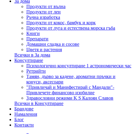
За дома
Продукти от вълна
Продукти от лен
Ръчна изработка
Продукти от кокос, бамбук и корк
Продукти от луга и естествена морска гъба
Книги
Препарати
Домашни сладка и сосове
Цветя и растения
Всички в За дома
Консултиране
Психологично консултиране 1 астрономически час
Ретрийти
Тамян, дърво за кадене, ароматни пръчки и
конуси, аксесоари
"Привличай и Манифестирай с Мандали"-
Привлечете финансово изобилие
Здравословни режими K S Калоян Славов
Всички в Консултиране
Брандове
Намаления
Блог
Контакти