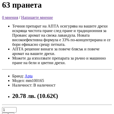
63 пранета
0 мнения
/
Напишете мнение
Течния препарат на АПТА осигурява на вашите дрехи
искряща чистота пране след пране и традиционния за
Прованс аромат на свежа лавандула. Новата
високоефективна формула е 33% по-концентрирана и се
бори ефикасно срещу петната.
АПТА решение винаги за повече блясък и повече
аромат на вашите дрехи.
Можете да използвате препарата за ръчно и машинно
пране на бели и цветни дрехи.
Бранд:
Apta
Модел: mm100165
Наличност: В наличност
20.78 лв. (10.62€)