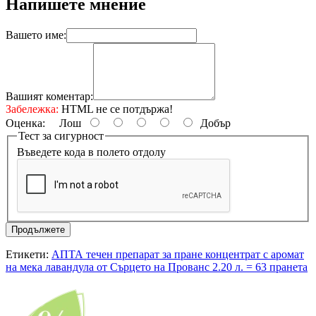
Напишете мнение
Вашето име:
Вашият коментар:
Забележка:
HTML не се потдържа!
Оценка:
Лош
Добър
Тест за сигурност
Въведете кода в полето отдолу
Продължете
Етикети:
АПТА течен препарат за пране концентрат с аромат
на мека лавандула от Сърцето на Прованс 2.20 л. = 63 пранета