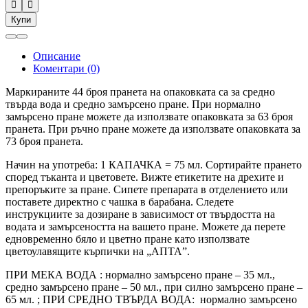


Купи
Описание
Коментари (0)
Маркираните 44 броя пранета на опаковката са за средно
твърда вода и средно замърсено пране. При нормално
замърсено пране можете да използвате опаковката за 63 броя
пранета. При ръчно пране можете да използвате опаковката за
73 броя пранета.
Начин на употреба: 1 КАПАЧКА = 75 мл. Сортирайте прането
според тъканта и цветовете. Вижте етикетите на дрехите и
препоръките за пране. Сипете препарата в отделението или
поставете директно с чашка в барабана. Следете
инструкциите за дозиране в зависимост от твърдостта на
водата и замърсеността на вашето пране. Можете да перете
едновременно бяло и цветно пране като използвате
цветоулавящите кърпички на „АПТА”.
ПРИ МЕКА ВОДА : нормално замърсено пране – 35 мл.,
средно замърсено пране – 50 мл., при силно замърсено пране –
65 мл. ; ПРИ СРЕДНО ТВЪРДА ВОДА: нормално замърсено