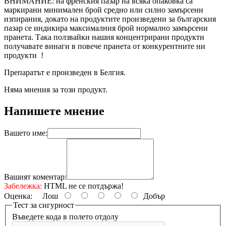
ВНИМАНИЕ: на френския пазар на всяка опаковка са
маркирани минимален брой средно или силно замърсени
изпирания, докато на продуктите произведени за българския
пазар се индикира максималния брой нормално замърсени
пранета. Така ползвайки нашия концентрирани продукти
получавате винаги в повече пранета от конкурентните ни
продукти !
Препаратът е произведен в Белгия.
Няма мнения за този продукт.
Напишете мнение
Вашето име:
Вашият коментар:
Забележка:
HTML не се потдържа!
Оценка:
Лош
Добър
Тест за сигурност
Въведете кода в полето отдолу