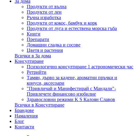
За дома
Продукти от вълна
Продукти от лен
Ръчна изработка
Продукти от кокос, бамбук и корк
Продукти от луга и естествена морска гъба
Книги
Препарати
Домашни сладка и сосове
Цветя и растения
Всички в За дома
Консултиране
Психологично консултиране 1 астрономически час
Ретрийти
Тамян, дърво за кадене, ароматни пръчки и
конуси, аксесоари
"Привличай и Манифестирай с Мандали"-
Привлечете финансово изобилие
Здравословни режими K S Калоян Славов
Всички в Консултиране
Брандове
Намаления
Блог
Контакти