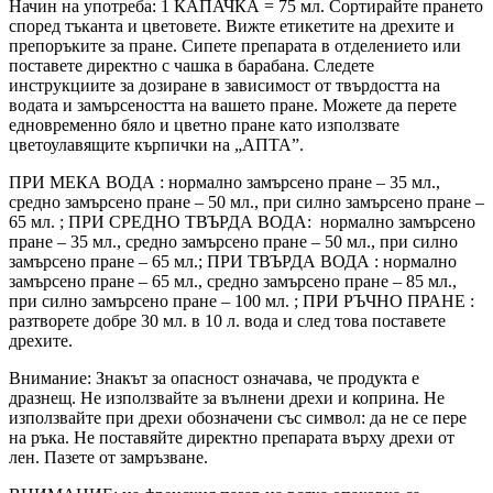
Начин на употреба: 1 КАПАЧКА = 75 мл. Сортирайте прането
според тъканта и цветовете. Вижте етикетите на дрехите и
препоръките за пране. Сипете препарата в отделението или
поставете директно с чашка в барабана. Следете
инструкциите за дозиране в зависимост от твърдостта на
водата и замърсеността на вашето пране. Можете да перете
едновременно бяло и цветно пране като използвате
цветоулавящите кърпички на „АПТА”.
ПРИ МЕКА ВОДА : нормално замърсено пране – 35 мл.,
средно замърсено пране – 50 мл., при силно замърсено пране –
65 мл. ; ПРИ СРЕДНО ТВЪРДА ВОДА: нормално замърсено
пране – 35 мл., средно замърсено пране – 50 мл., при силно
замърсено пране – 65 мл.; ПРИ ТВЪРДА ВОДА : нормално
замърсено пране – 65 мл., средно замърсено пране – 85 мл.,
при силно замърсено пране – 100 мл. ; ПРИ РЪЧНО ПРАНЕ :
разтворете добре 30 мл. в 10 л. вода и след това поставете
дрехите.
Внимание: Знакът за опасност означава, че продукта е
дразнещ. Не използвайте за вълнени дрехи и коприна. Не
използвайте при дрехи обозначени със символ: да не се пере
на ръка. Не поставяйте директно препарата върху дрехи от
лен. Пазете от замръзване.