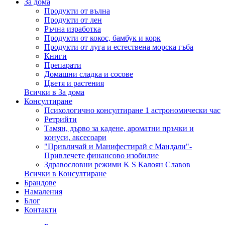
За дома
Продукти от вълна
Продукти от лен
Ръчна изработка
Продукти от кокос, бамбук и корк
Продукти от луга и естествена морска гъба
Книги
Препарати
Домашни сладка и сосове
Цветя и растения
Всички в За дома
Консултиране
Психологично консултиране 1 астрономически час
Ретрийти
Тамян, дърво за кадене, ароматни пръчки и
конуси, аксесоари
"Привличай и Манифестирай с Мандали"-
Привлечете финансово изобилие
Здравословни режими K S Калоян Славов
Всички в Консултиране
Брандове
Намаления
Блог
Контакти