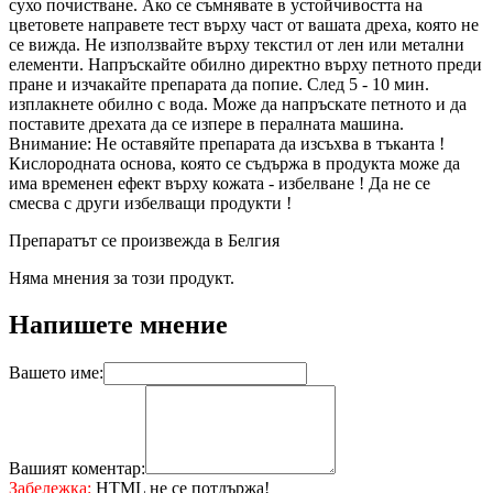
сухо почистване. Ако се съмнявате в устойчивостта на
цветовете направете тест върху част от вашата дреха, която не
се вижда. Не използвайте върху текстил от лен или метални
елементи. Напръскайте обилно директно върху петното преди
пране и изчакайте препарата да попие. След 5 - 10 мин.
изплакнете обилно с вода. Може да напръскате петното и да
поставите дрехата да се изпере в пералната машина.
Внимание: Не оставяйте препарата да изсъхва в тъканта !
Кислородната основа, която се съдържа в продукта може да
има временен ефект върху кожата - избелване ! Да не се
смесва с други избелващи продукти !
Препаратът се произвежда в Белгия
Няма мнения за този продукт.
Напишете мнение
Вашето име:
Вашият коментар:
Забележка:
HTML не се потдържа!