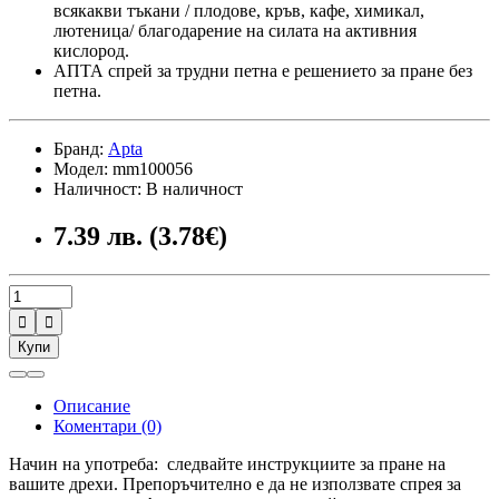
всякакви тъкани / плодове, кръв, кафе, химикал,
лютеница/ благодарение на силата на активния
кислород.
АПТА спрей за трудни петна е решението за пране без
петна.
Бранд:
Apta
Модел: mm100056
Наличност: В наличност
7.39 лв. (3.78€)


Купи
Описание
Коментари (0)
Начин на употреба: следвайте инструкциите за пране на
вашите дрехи. Препоръчително е да не използвате спрея за