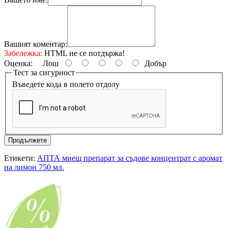
Вашият коментар:
Забележка:
HTML не се потдържа!
Оценка:
Лош
Добър
Тест за сигурност
Въведете кода в полето отдолу
Продължете
Етикети:
АПТА миещ препарат за съдове концентрат с аромат
на лимон 750 мл.