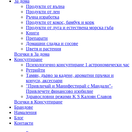
За дома
Продукти от вълна
Продукти от лен
Ръчна изработка
Продукти от кокос, бамбук и корк
Продукти от луга и естествена морска гъба
Книги
Препарати
Домашни сладка и сосове
Цветя и растения
Всички в За дома
Консултиране
Психологично консултиране 1 астрономически час
Ретрийти
Тамян, дърво за кадене, ароматни пръчки и
конуси, аксесоари
"Привличай и Манифестирай с Мандали"-
Привлечете финансово изобилие
Здравословни режими K S Калоян Славов
Всички в Консултиране
Брандове
Намаления
Блог
Контакти