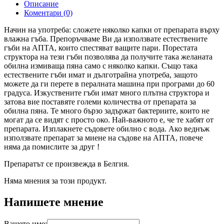
Описание
Коментари (0)
Начин на употреба: сложете няколко капки от препарата върху
влажна гъба. Препоръчваме Ви да използвате естествените
гъби на АПТА, които спестяват ващите пари. Порестата
структора на тези гъби позволява да получите така желаната
обилна измиваща пяна само с няколко капки. Също така
естествените гъби имат и дълготрайна употреба, защото
можете да ги перете в пералната машина при програми до 60
градуса. Изкуствените гъби имат много плътна структора и
затова вие поставяте големи количества от препарата за
обилна пяна. Те много бързо задържат бактериите, които не
могат да се видят с просто око. Най-важното е, че те хабят от
препарата. Изплакнете съдовете обилно с вода. Ако веднъж
използвате препарат за миене на съдове на АПТА, повече
няма да помислите за друг !
Препаратът се произвежда в Белгия.
Няма мнения за този продукт.
Напишете мнение
Вашето име: