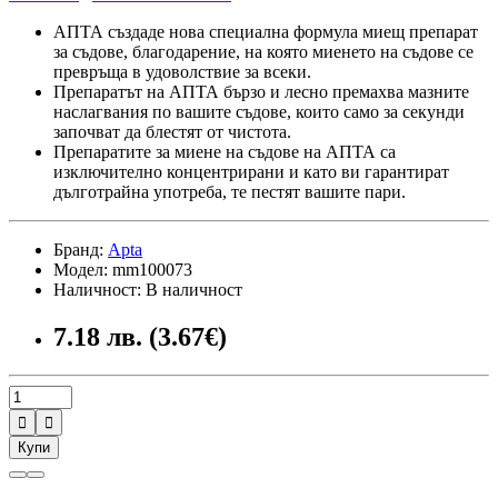
АПТА създаде нова специална формула миещ препарат
за съдове, благодарение, на която миенето на съдове се
превръща в удоволствие за всеки.
Препаратът на АПТА бързо и лесно премахва мазните
наслагвания по вашите съдове, които само за секунди
започват да блестят от чистота.
Препаратите за миене на съдове на АПТА са
изключително концентрирани и като ви гарантират
дълготрайна употреба, те пестят вашите пари.
Бранд:
Apta
Модел: mm100073
Наличност: В наличност
7.18 лв. (3.67€)


Купи