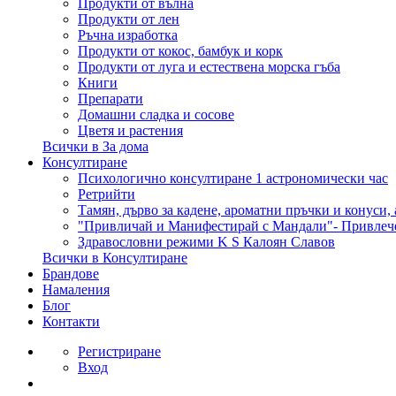
Продукти от вълна
Продукти от лен
Ръчна изработка
Продукти от кокос, бамбук и корк
Продукти от луга и естествена морска гъба
Книги
Препарати
Домашни сладка и сосове
Цветя и растения
Всички в За дома
Консултиране
Психологично консултиране 1 астрономически час
Ретрийти
Тамян, дърво за кадене, ароматни пръчки и конуси,
"Привличай и Манифестирай с Мандали"- Привлеч
Здравословни режими K S Калоян Славов
Всички в Консултиране
Брандове
Намаления
Блог
Контакти
Регистриране
Вход