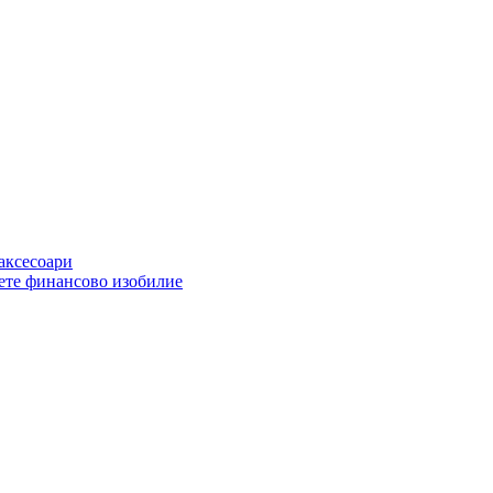
 аксесоари
ете финансово изобилие