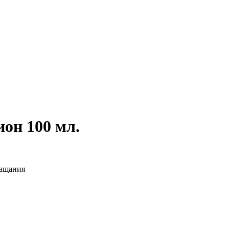
он 100 мл.
ващания