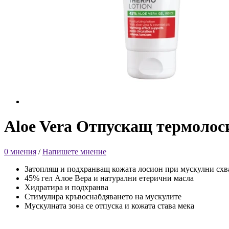
Aloe Vera Отпускащ термолоси
0 мнения
/
Напишете мнение
Затоплящ и подхранващ кожата лосион при мускулни сх
45% гел Алое Вера и натурални етерични масла
Хидратира и подхранва
Стимулира кръвоснабдяването на мускулите
Мускулната зона се отпуска и кожата става мека