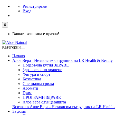
Регистриране
Вход
0
Вашата кошница е празна!
Категории
Начало
Алое Вера - Независим сътрудник на LR Health & Beauty
Подаръчна кутия ЗДРАВЕ
Здравословно хранене
Фигура и спорт
Козметика
Специална грижа
Аромати
Грим
ПРОГРАМИ ЗДРАВЕ
Алое вера слънцезащита
Всички в Алое Вера - Независим сътрудник на LR Health 
За дома