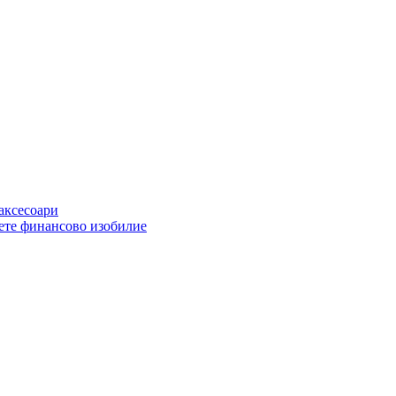
 аксесоари
ете финансово изобилие