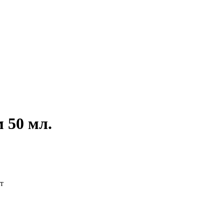
 50 мл.
т