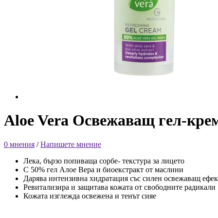
Aloe Vera Освежаващ гел-крем
0 мнения
/
Напишете мнение
Лека, бързо попиваща сорбе- текстура за лицето
С 50% гел Алое Вера и биоекстракт от маслини
Дарява интензивна хидратация със силен освежаващ ефек
Ревитализира и защитава кожата от свободните радикали
Кожата изглежда освежена и тенът сияе