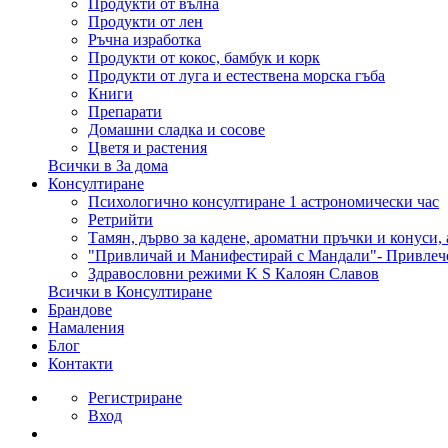
Продукти от вълна
Продукти от лен
Ръчна изработка
Продукти от кокос, бамбук и корк
Продукти от луга и естествена морска гъба
Книги
Препарати
Домашни сладка и сосове
Цветя и растения
Всички в За дома
Консултиране
Психологично консултиране 1 астрономически час
Ретрийти
Тамян, дърво за кадене, ароматни пръчки и конуси,
"Привличай и Манифестирай с Мандали"- Привлеч
Здравословни режими K S Калоян Славов
Всички в Консултиране
Брандове
Намаления
Блог
Контакти
Регистриране
Вход