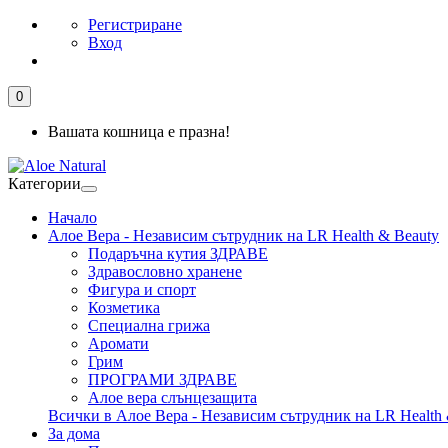
Регистриране
Вход
0
Вашата кошница е празна!
Категории
Начало
Алое Вера - Независим сътрудник на LR Health & Beauty
Подаръчна кутия ЗДРАВЕ
Здравословно хранене
Фигура и спорт
Козметика
Специална грижа
Аромати
Грим
ПРОГРАМИ ЗДРАВЕ
Алое вера слънцезащита
Всички в Алое Вера - Независим сътрудник на LR Health 
За дома