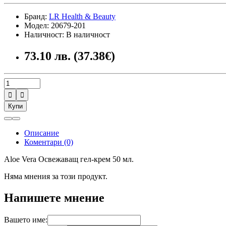
Бранд:
LR Health & Beauty
Модел: 20679-201
Наличност: В наличност
73.10 лв. (37.38€)


Купи
Описание
Коментари (0)
Aloe Vera Освежаващ гел-крем 50 мл.
Няма мнения за този продукт.
Напишете мнение
Вашето име: