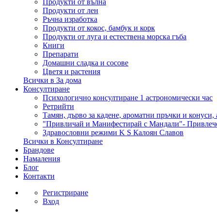
Продукти от вълна
Продукти от лен
Ръчна изработка
Продукти от кокос, бамбук и корк
Продукти от луга и естествена морска гъба
Книги
Препарати
Домашни сладка и сосове
Цветя и растения
Всички в За дома
Консултиране
Психологично консултиране 1 астрономически час
Ретрийти
Тамян, дърво за кадене, ароматни пръчки и конуси,
"Привличай и Манифестирай с Мандали"- Привлеч
Здравословни режими K S Калоян Славов
Всички в Консултиране
Брандове
Намаления
Блог
Контакти
Регистриране
Вход