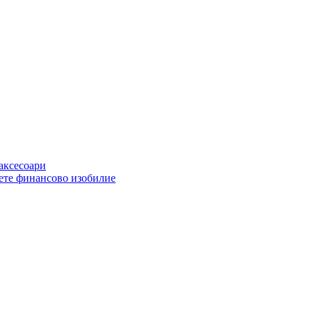
 аксесоари
ете финансово изобилие