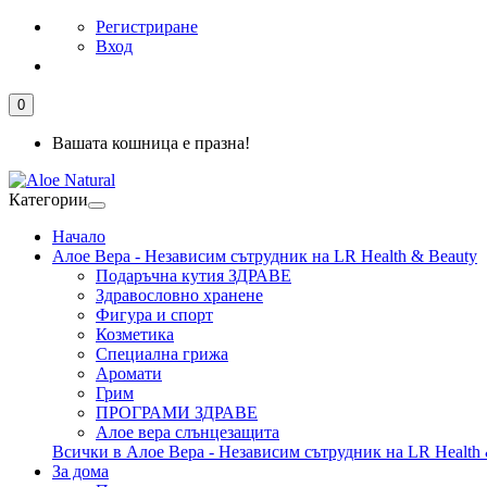
Регистриране
Вход
0
Вашата кошница е празна!
Категории
Начало
Алое Вера - Независим сътрудник на LR Health & Beauty
Подаръчна кутия ЗДРАВЕ
Здравословно хранене
Фигура и спорт
Козметика
Специална грижа
Аромати
Грим
ПРОГРАМИ ЗДРАВЕ
Алое вера слънцезащита
Всички в Алое Вера - Независим сътрудник на LR Health 
За дома