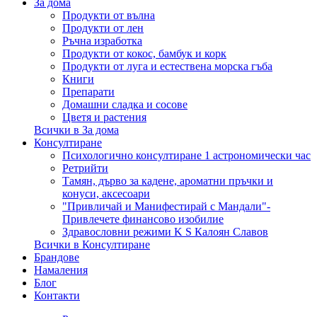
За дома
Продукти от вълна
Продукти от лен
Ръчна изработка
Продукти от кокос, бамбук и корк
Продукти от луга и естествена морска гъба
Книги
Препарати
Домашни сладка и сосове
Цветя и растения
Всички в За дома
Консултиране
Психологично консултиране 1 астрономически час
Ретрийти
Тамян, дърво за кадене, ароматни пръчки и
конуси, аксесоари
"Привличай и Манифестирай с Мандали"-
Привлечете финансово изобилие
Здравословни режими K S Калоян Славов
Всички в Консултиране
Брандове
Намаления
Блог
Контакти