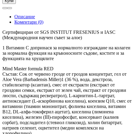
Купи
Описание
Коментари (0)
Сертифициран от SGS INSTITUT FRESENIUS и IASC
(Международния научен съвет за алое)
1 Витамин C допринася за нормалното изграждане на колаген
за нормална функция на кръвоносните съдове, костите и за
функцията на хрущялите
Mind Master formula RED
Състав: Сок от червено грозде от гроздов концентрат, гел от
Aloe Vera (Barbadensis Miller)1 (36 %), вода, декстроза,
стабилизатор (ксантан), смес от екстракти (екстракт от
гроздови семки, екстракт от зелен чай, екстракт от гроздови
люспи, съдържащ ресвератрол), L-карнитин-L-тартрат,
антиоксидант (L-аскорбинова киселина), коензим Q10, смес от
витамини (тиамин мононитрат, фолиева киселина, витамин
В12, DL-алфа-токоферил ацетат), киселина (лимонена
киселина), железен (ІІІ)-пирофосфат, консервант (калиев
сорбат), подсладител (стевиол гликозид), холин битартрат,
натриев селенит, оцветител (медни комплекси на
хлорофилина)