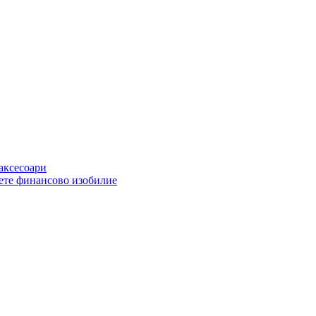
 аксесоари
ете финансово изобилие