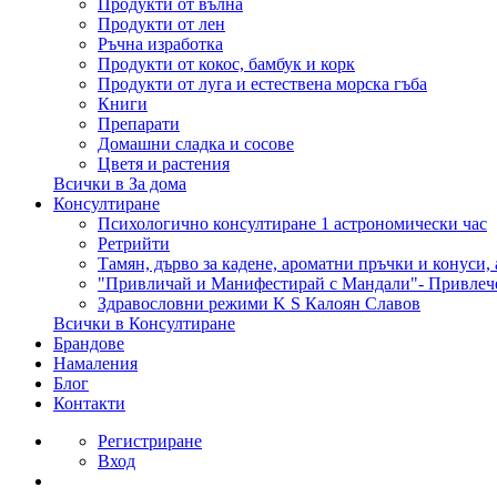
Продукти от вълна
Продукти от лен
Ръчна изработка
Продукти от кокос, бамбук и корк
Продукти от луга и естествена морска гъба
Книги
Препарати
Домашни сладка и сосове
Цветя и растения
Всички в За дома
Консултиране
Психологично консултиране 1 астрономически час
Ретрийти
Тамян, дърво за кадене, ароматни пръчки и конуси,
"Привличай и Манифестирай с Мандали"- Привлеч
Здравословни режими K S Калоян Славов
Всички в Консултиране
Брандове
Намаления
Блог
Контакти
Регистриране
Вход