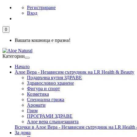
Регистриране
Вход
0
Вашата кошница е празна!
Категории
Начало
Алое Вера - Независим сътрудник на LR Health & Beauty
Подаръчна кутия ЗДРАВЕ
Здравословно хранене
Фигура и спорт
Козметика
Специална грижа
Аромати
Грим
ПРОГРАМИ ЗДРАВЕ
Алое вера слънцезащита
Всички в Алое Вера - Независим сътрудник на LR Health 
За дома