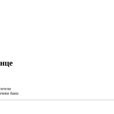
ънце
тители
нчеви бани