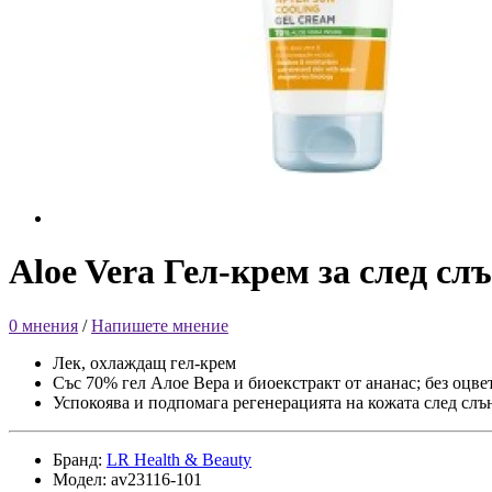
Aloe Vera Гел-крем за след сл
0 мнения
/
Напишете мнение
Лек, охлаждащ гел-крем
Със 70% гел Алое Вера и биоекстракт от ананас; без оцве
Успокоява и подпомага регенерацията на кожата след слъ
Бранд:
LR Health & Beauty
Модел: av23116-101