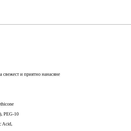
а свежест и приятно нанасяне
ethicone
e), PEG-10
c Acid,