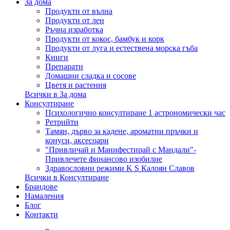
За дома
Продукти от вълна
Продукти от лен
Ръчна изработка
Продукти от кокос, бамбук и корк
Продукти от луга и естествена морска гъба
Книги
Препарати
Домашни сладка и сосове
Цветя и растения
Всички в За дома
Консултиране
Психологично консултиране 1 астрономически час
Ретрийти
Тамян, дърво за кадене, ароматни пръчки и
конуси, аксесоари
"Привличай и Манифестирай с Мандали"-
Привлечете финансово изобилие
Здравословни режими K S Калоян Славов
Всички в Консултиране
Брандове
Намаления
Блог
Контакти