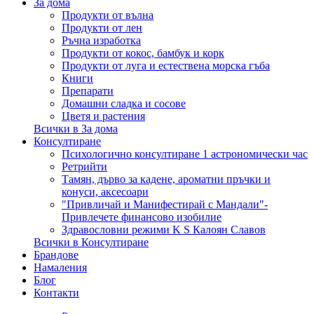
За дома
Продукти от вълна
Продукти от лен
Ръчна изработка
Продукти от кокос, бамбук и корк
Продукти от луга и естествена морска гъба
Книги
Препарати
Домашни сладка и сосове
Цветя и растения
Всички в За дома
Консултиране
Психологично консултиране 1 астрономически час
Ретрийти
Тамян, дърво за кадене, ароматни пръчки и
конуси, аксесоари
"Привличай и Манифестирай с Мандали"-
Привлечете финансово изобилие
Здравословни режими K S Калоян Славов
Всички в Консултиране
Брандове
Намаления
Блог
Контакти