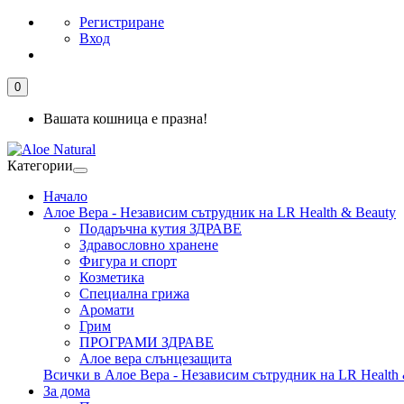
Регистриране
Вход
0
Вашата кошница е празна!
Категории
Начало
Алое Вера - Независим сътрудник на LR Health & Beauty
Подаръчна кутия ЗДРАВЕ
Здравословно хранене
Фигура и спорт
Козметика
Специална грижа
Аромати
Грим
ПРОГРАМИ ЗДРАВЕ
Алое вера слънцезащита
Всички в Алое Вера - Независим сътрудник на LR Health 
За дома