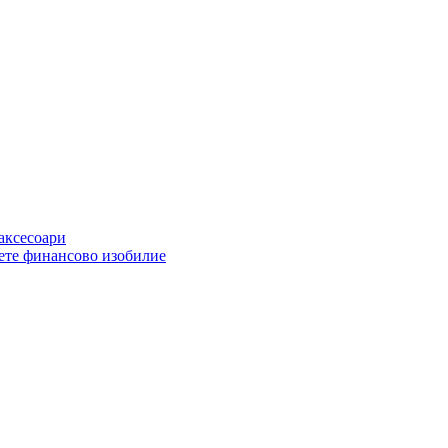
 аксесоари
ете финансово изобилие