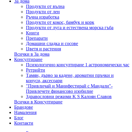
За дома
Продукти от вълна
Продукти от лен
Ръчна изработка
Продукти от кокос, бамбук и корк
Продукти от луга и естествена морска гъба
Книги
Препарати
Домашни сладка и сосове
Цветя и растения
Всички в За дома
Консултиране
Психологично консултиране 1 астрономически час
Ретрийти
Тамян, дърво за кадене, ароматни пръчки и
конуси, аксесоари
"Привличай и Манифестирай с Мандали"-
Привлечете финансово изобилие
Здравословни режими K S Калоян Славов
Всички в Консултиране
Брандове
Намаления
Блог
Контакти