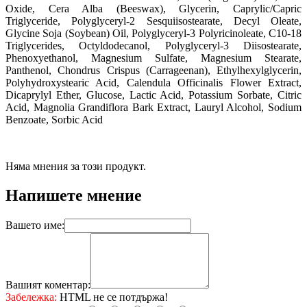
Oxide, Cera Alba (Beeswax), Glycerin, Caprylic/Capric
Triglyceride, Polyglyceryl-2 Sesquiisostearate, Decyl Oleate,
Glycine Soja (Soybean) Oil, Polyglyceryl-3 Polyricinoleate, C10-18
Triglycerides, Octyldodecanol, Polyglyceryl-3 Diisostearate,
Phenoxyethanol, Magnesium Sulfate, Magnesium Stearate,
Panthenol, Chondrus Crispus (Carrageenan), Ethylhexylglycerin,
Polyhydroxystearic Acid, Calendula Officinalis Flower Extract,
Dicaprylyl Ether, Glucose, Lactic Acid, Potassium Sorbate, Citric
Acid, Magnolia Grandiflora Bark Extract, Lauryl Alcohol, Sodium
Benzoate, Sorbic Acid
Няма мнения за този продукт.
Напишете мнение
Вашето име:
Вашият коментар:
Забележка:
HTML не се потдържа!