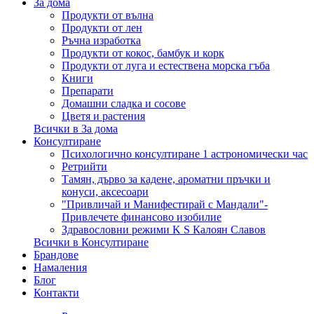
За дома
Продукти от вълна
Продукти от лен
Ръчна изработка
Продукти от кокос, бамбук и корк
Продукти от луга и естествена морска гъба
Книги
Препарати
Домашни сладка и сосове
Цветя и растения
Всички в За дома
Консултиране
Психологично консултиране 1 астрономически час
Ретрийти
Тамян, дърво за кадене, ароматни пръчки и
конуси, аксесоари
"Привличай и Манифестирай с Мандали"-
Привлечете финансово изобилие
Здравословни режими K S Калоян Славов
Всички в Консултиране
Брандове
Намаления
Блог
Контакти