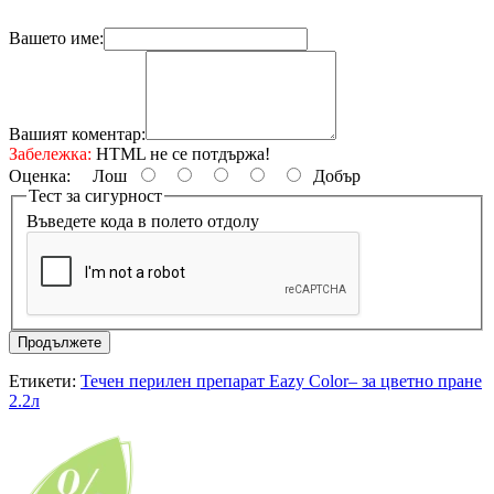
Вашето име:
Вашият коментар:
Забележка:
HTML не се потдържа!
Оценка:
Лош
Добър
Тест за сигурност
Въведете кода в полето отдолу
Продължете
Етикети:
Течен перилен препарат Eazy Color– за цветно пране
2.2л